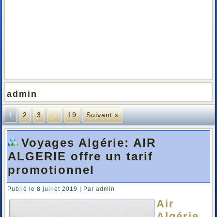
admin
1
2
3
…
19
Suivant »
Voyages Algérie: AIR
ALGERIE offre un tarif
promotionnel
Publié le
8 juillet 2019
|
Par
admin
Air
Algérie