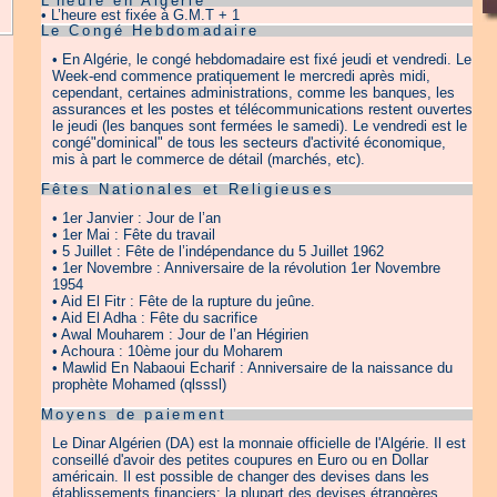
L'heure en Algérie
• L’heure est fixée à G.M.T + 1
Le Congé Hebdomadaire
• En Algérie, le congé hebdomadaire est fixé jeudi et vendredi. Le
Week-end commence pratiquement le mercredi après midi,
cependant, certaines administrations, comme les banques, les
assurances et les postes et télécommunications restent ouvertes
le jeudi (les banques sont fermées le samedi). Le vendredi est le
congé"dominical" de tous les secteurs d'activité économique,
mis à part le commerce de détail (marchés, etc).
Fêtes Nationales et Religieuses
• 1er Janvier : Jour de l’an
• 1er Mai : Fête du travail
• 5 Juillet : Fête de l’indépendance du 5 Juillet 1962
• 1er Novembre : Anniversaire de la révolution 1er Novembre
1954
• Aid El Fitr : Fête de la rupture du jeûne.
• Aid El Adha : Fête du sacrifice
• Awal Mouharem : Jour de l’an Hégirien
• Achoura : 10ème jour du Moharem
• Mawlid En Nabaoui Echarif : Anniversaire de la naissance du
prophète Mohamed (qlsssl)
Moyens de paiement
Le Dinar Algérien (DA) est la monnaie officielle de l'Algérie. Il est
conseillé d'avoir des petites coupures en Euro ou en Dollar
américain. Il est possible de changer des devises dans les
établissements financiers; la plupart des devises étrangères