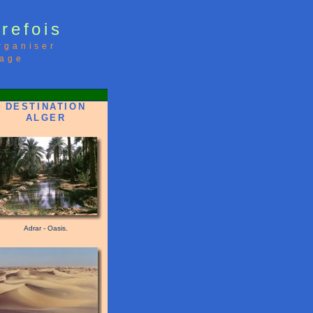
trefois
rganiser
yage
DESTINATION
ALGER
Adrar - Oasis.