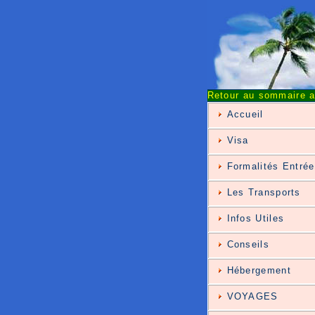
Retour au sommaire al
Accueil
Visa
Formalités Entrée
Les Transports
Infos Utiles
Conseils
Hébergement
VOYAGES