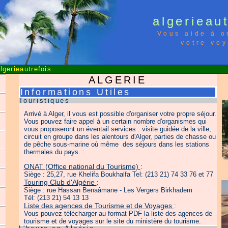
algerieau
Vous aide à o
votre vo
gerieautrefois
ALGERIE
Informations Utiles
Touristiques
Arrivé à Alger, il vous est possible d'organiser votre propre séjour.
Vous pouvez faire appel à un certain nombre d'organismes qui
vous proposeront un éventail services : visite guidée de la ville,
circuit en groupe dans les alentours d'Alger, parties de chasse ou
de pêche sous-marine où même des séjours dans les stations
thermales du pays. :
ONAT (Office national du Tourisme)
:
Siège : 25,27, rue Khelifa Boukhalfa Tel: (213 21) 74 33 76 et 77
Touring Club d'Algérie
:
Siège : rue Hassan Benaâmane - Les Vergers Birkhadem
Tél: (213 21) 54 13 13
Liste des agences de Tourisme et de Voyages
:
Vous pouvez télécharger au format PDF la liste des agences de
tourisme et de voyages sur le site du ministère du tourisme.